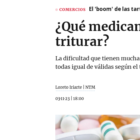
El 'boom' de las t
COMERCIOS
¿Qué medicame
triturar?
La dificultad que tienen mucha
todas igual de válidas según el
Loreto Iriarte | NTM
03·11·23
|
18:00