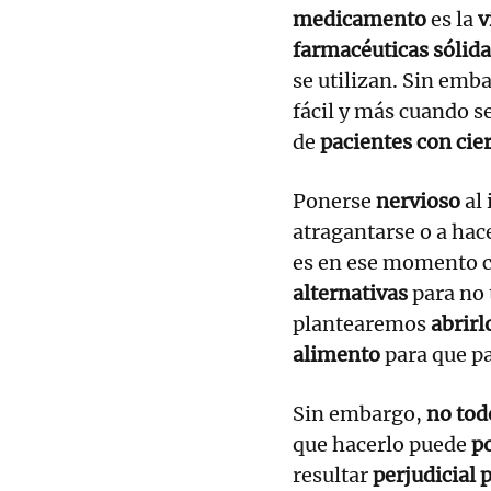
medicamento
es la
v
farmacéuticas sólid
se utilizan. Sin em
fácil y más cuando s
de
pacientes con cie
Ponerse
nervioso
al
atragantarse o a hac
es en ese momento cu
alternativas
para no 
plantearemos
abrirl
alimento
para que pa
Sin embargo,
no tod
que hacerlo puede
po
resultar
perjudicial 