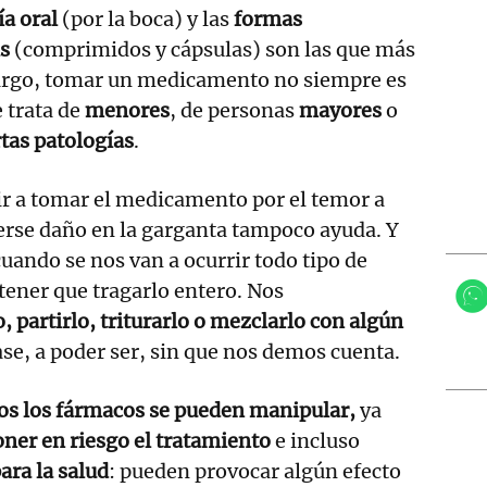
ía oral
(por la boca) y las
formas
as
(comprimidos y cápsulas) son las que más
bargo, tomar un medicamento no siempre es
e trata de
menores
, de personas
mayores
o
rtas patologías
.
 ir a tomar el medicamento por el temor a
erse daño en la garganta tampoco ayuda. Y
ando se nos van a ocurrir todo tipo de
tener que tragarlo entero. Nos
o, partirlo, triturarlo o mezclarlo con algún
se, a poder ser, sin que nos demos cuenta.
os los fármacos se pueden manipular,
ya
ner en riesgo el tratamiento
e incluso
para la salud
: pueden provocar algún efecto