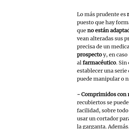
Lo más prudente es
n
puesto que hay forma
que
no están adaptad
vean alteradas sus p
precisa de un medic
prospecto
y, en caso
al
farmacéutico
. Sin
establecer una serie
puede manipular o n
- Comprimidos con 
recubiertos se puede
facilidad, sobre tod
usar un cortador pa
la garganta. Además,