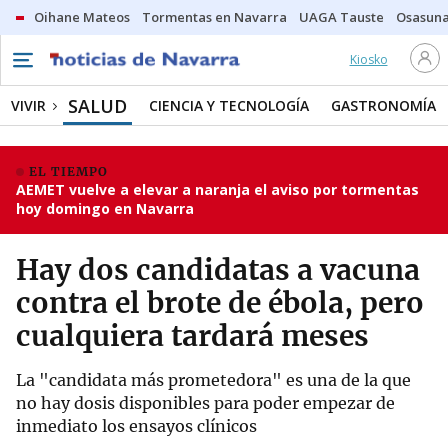
Oihane Mateos
Tormentas en Navarra
UAGA Tauste
Osasuna
Kiosko
SALUD
VIVIR
CIENCIA Y TECNOLOGÍA
GASTRONOMÍA
EL TIEMPO
AEMET vuelve a elevar a naranja el aviso por tormentas
hoy domingo en Navarra
Hay dos candidatas a vacuna
contra el brote de ébola, pero
cualquiera tardará meses
La "candidata más prometedora" es una de la que
no hay dosis disponibles para poder empezar de
inmediato los ensayos clínicos