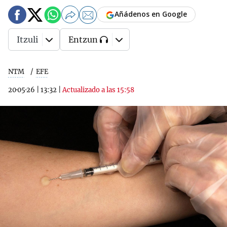
Añádenos en Google
Itzuli
Entzun
NTM
EFE
20·05·26
|
13:32
|
Actualizado a las 15:58