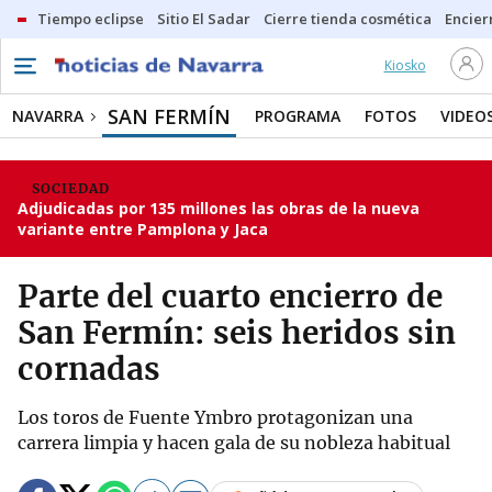
Tiempo eclipse
Sitio El Sadar
Cierre tienda cosmética
Encier
Kiosko
SAN FERMÍN
NAVARRA
PROGRAMA
FOTOS
VIDEO
SOCIEDAD
Adjudicadas por 135 millones las obras de la nueva
variante entre Pamplona y Jaca
Parte del cuarto encierro de
San Fermín: seis heridos sin
cornadas
Los toros de Fuente Ymbro protagonizan una
carrera limpia y hacen gala de su nobleza habitual