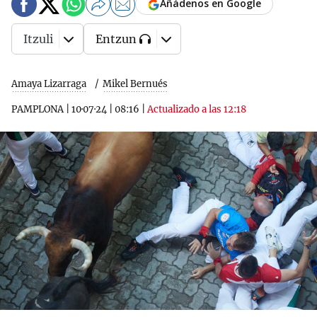
Añádenos en Google
Itzuli
Entzun
Amaya Lizarraga
Mikel Bernués
PAMPLONA
|
10·07·24
|
08:16
|
Actualizado a las 12:18