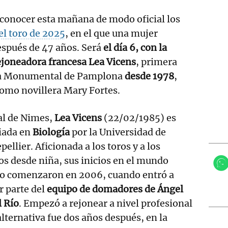
 conocer esta mañana de modo oficial los
el toro de 2025
, en el que una mujer
espués de 47 años. Será
el día 6, con la
rejoneadora francesa Lea Vicens
, primera
 la Monumental de Pamplona
desde 1978
,
como novillera Mary Fortes.
al de Nimes,
Lea Vicens
(22/02/1985) es
iada en
Biología
por la Universidad de
ellier. Aficionada a los toros y a los
os desde niña, sus inicios en el mundo
no comenzaron en 2006, cuando entró a
r parte del
equipo de domadores de Ángel
l Río
. Empezó a rejonear a nivel profesional
 alternativa fue dos años después, en la