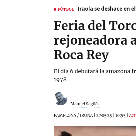
Iraola se deshace en e
FÚTBOL
Feria del Tor
rejoneadora a
Roca Rey
El día 6 debutará la amazona 
1978
Manuel Sagüés
PAMPLONA / IRUÑA
|
27·05·25
|
10:55
|
Act