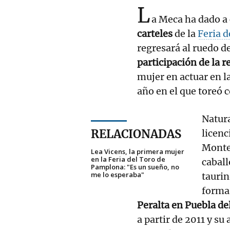
L
a Meca ha dado a
carteles
de la
Feria d
regresará al ruedo d
participación de la 
mujer en actuar en
año en el que toreó 
Natur
RELACIONADAS
licenc
Montep
Lea Vicens, la primera mujer
en la Feria del Toro de
caball
Pamplona: "Es un sueño, no
me lo esperaba"
tauri
forma
Peralta en Puebla de
a partir de 2011 y su