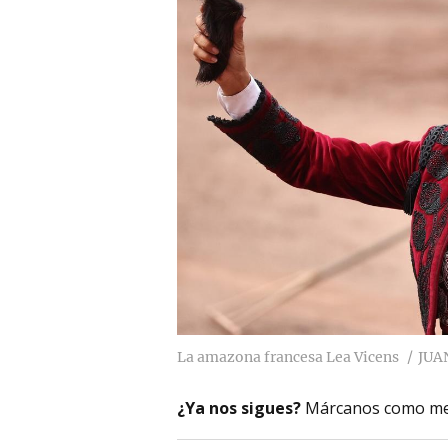
La amazona francesa Lea Vicens
JUA
¿Ya nos sigues?
Márcanos como me