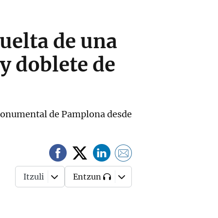
vuelta de una
y doblete de
a Monumental de Pamplona desde
Itzuli
Entzun