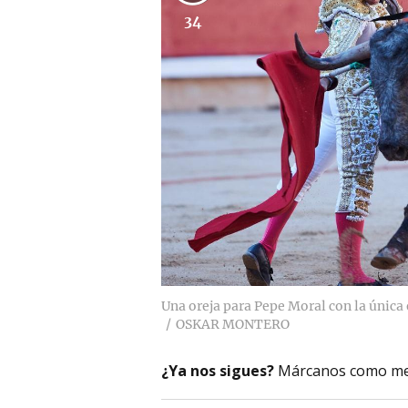
34
Una oreja para Pepe Moral con la únic
OSKAR MONTERO
¿Ya nos sigues?
Márcanos como me