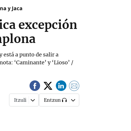
na y Jaca
ica excepción
mplona
 está a punto de salir a
ota: ‘Caminante’ y ‘Lioso’ /
Itzuli
Entzun