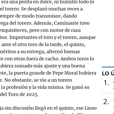
era una perita en dulce, ni humilló todo lo
el torero. Se desplazó muchas veces a
siempre de modo transmisor, dando
rega del torero. Además, Caminante tuvo
exquisiteces, pero con motor de raza
bor. Importantes el toro y el torero, aunque
ante el otro toro de la tarde, el quinto,
 méritos a su entrega, alternó buenas
te con otras fuera de cacho. Ambos toros lo
ubiera sumado más ajuste y una buena
LO 
te, la puerta grande de Pepe Moral hubiera
. No obstante, se vio a un torero
1
la profesión y la vida misma. Se ganó su
 del Toro de 2025.
2
ja sin discusión llegó en el quinto, ese Lioso