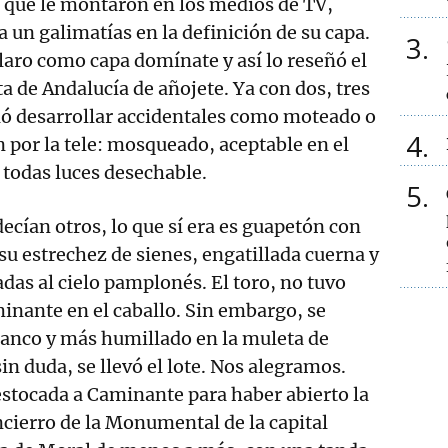
l que le montaron en los medios de TV,
a un galimatías en la definición de su capa.
3
claro como capa domínate y así lo reseñó el
ta de Andalucía de añojete. Ya con dos, tres
ió desarrollar accidentales como moteado o
4
n por la tele: mosqueado, aceptable en el
a todas luces desechable.
5
ecían otros, lo que sí era es guapetón con
su estrechez de sienes, engatillada cuerna y
das al cielo pamplonés. El toro, no tuvo
inante en el caballo. Sin embargo, se
ranco y más humillado en la muleta de
sin duda, se llevó el lote. Nos alegramos.
stocada a Caminante para haber abierto la
cierro de la Monumental de la capital