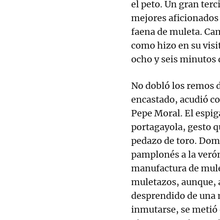
el peto. Un gran terc
mejores aficionados 
faena de muleta. Cam
como hizo en su visit
ocho y seis minutos
No dobló los remos 
encastado, acudió co
Pepe Moral. El espig
portagayola, gesto q
pedazo de toro. Dom
pamplonés a la verón
manufactura de mulet
muletazos, aunque, a
desprendido de una m
inmutarse, se metió