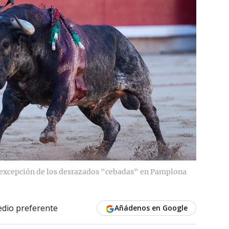
a excepción de los desrazados "cebadas" en Pamplona
dio preferente
Añádenos en Google