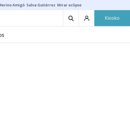
Merino Amigó
Salva Gutiérrez
Mirar eclipse
Iraola-Víctor
Ángel Eche
Kiosko
OS