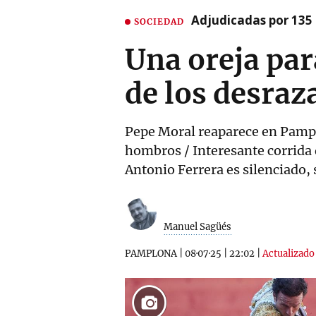
Adjudicadas por 135 
SOCIEDAD
Una oreja par
de los desra
Pepe Moral reaparece en Pamplon
hombros / Interesante corrida 
Antonio Ferrera es silenciado,
Manuel Sagüés
PAMPLONA
|
08·07·25
|
22:02
|
Actualizado 