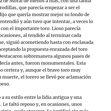
a de Moral de menos a más, con una tanda
 rodillas, que parecía empezar a ser el
dijo que quería mostrar mejor su fondo de
entendió y aún tuvo que intentar, a veces lo
 con el importante toro. Lioso parecía
ocasiones, al tendido al terminar cada
rse, siguió acometiendo hasta con enclasada
aceptando la propuesta enrazada del toro
Destacaron sobremanera algunos pases de
decía antes, fueron monumentales. Esta
ajo certera y, aunque el bravo toro muy
u muerte, el torero se llevó por aclamación
peso.
a su estilo entre la lidia antigua y una
. Le faltó reposo y, en ocasiones, unos