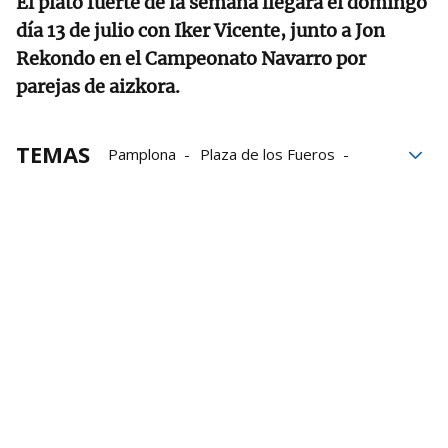
El plato fuerte de la semana llegará el domingo
día 13 de julio con Iker Vicente, junto a Jon
Rekondo en el Campeonato Navarro por
parejas de aizkora.
TEMAS
Pamplona
Plaza de los Fueros
Sokatira
Iker Vicente
San Fermín 2025
Sanfermines
Sanfermines 2025
San Fermín