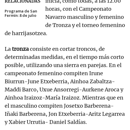
inicia, como todas, a las 12.00
RELACIONADAS
horas, con el Campeonato
Programa de San
Fermín: 8 de julio
Navarro masculino y femenino
de Tronza y el torneo femenino
de harrijasotzea.
La
tronza
consiste en cortar troncos, de
determinadas medidas, en el tiempo más corto
posible, utilizando una sierra en parejas. En el
campeonato femenino compiten Irune
Biurrun-June Etxeberria, Ainhoa Zabaltza-
Maddi Barco, Uxue Ansorregi-Aurkene Aroca y
Ainhoa Iraizoz-María Iraizoz. Mientras que en
el masculino compiten Josetxo Barberena-
Iñaki Barberena, Jon Etxeberria-Aritz Legarrea
y Xabier Urrutia- Daniel Saldías.