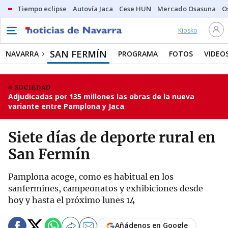
Tiempo eclipse
Autovía Jaca
Cese HUN
Mercado Osasuna
O
Kiosko
SAN FERMÍN
NAVARRA
PROGRAMA
FOTOS
VIDEO
SOCIEDAD
Adjudicadas por 135 millones las obras de la nueva
variante entre Pamplona y Jaca
Siete días de deporte rural en
San Fermín
Pamplona acoge, como es habitual en los
sanfermines, campeonatos y exhibiciones desde
hoy y hasta el próximo lunes 14
Añádenos en Google