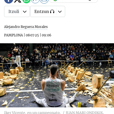
Itzuli
Entzun
Alejandro Reguera Morales
PAMPLONA
|
08·07·25
|
09:06
Iker Vicente, en un campeonato.
JUAN MARI ONDIKOL