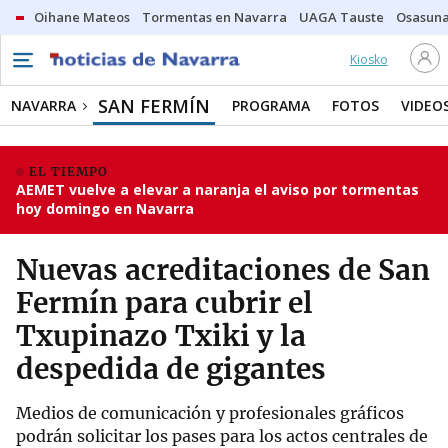
Oihane Mateos
Tormentas en Navarra
UAGA Tauste
Osasuna
Kiosko
SAN FERMÍN
NAVARRA
PROGRAMA
FOTOS
VIDEO
EL TIEMPO
AEMET vuelve a elevar a naranja el aviso por tormentas
hoy domingo en Navarra
Nuevas acreditaciones de San
Fermín para cubrir el
Txupinazo Txiki y la
despedida de gigantes
Medios de comunicación y profesionales gráficos
podrán solicitar los pases para los actos centrales de