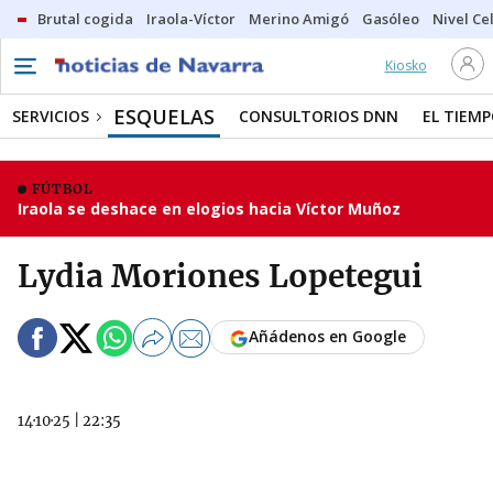
Brutal cogida
Iraola-Víctor
Merino Amigó
Gasóleo
Nivel Ce
Kiosko
ESQUELAS
SERVICIOS
CONSULTORIOS DNN
EL TIEM
FÚTBOL
Iraola se deshace en elogios hacia Víctor Muñoz
Lydia Moriones Lopetegui
Añádenos en Google
14·10·25
|
22:35