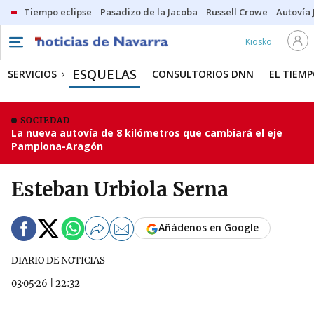
Tiempo eclipse
Pasadizo de la Jacoba
Russell Crowe
Autovía 
Kiosko
ESQUELAS
SERVICIOS
CONSULTORIOS DNN
EL TIEM
SOCIEDAD
La nueva autovía de 8 kilómetros que cambiará el eje
Pamplona-Aragón
Esteban Urbiola Serna
Añádenos en Google
DIARIO DE NOTICIAS
03·05·26
|
22:32