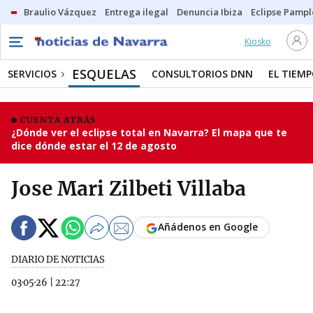
Braulio Vázquez
Entrega ilegal
Denuncia Ibiza
Eclipse Pamp
Kiosko
ESQUELAS
SERVICIOS
CONSULTORIOS DNN
EL TIEM
CUENTA ATRÁS
¿Dónde ver el eclipse total en Navarra? El mapa que te
dice dónde estar el 12 de agosto
Jose Mari Zilbeti Villaba
Añádenos en Google
DIARIO DE NOTICIAS
03·05·26
|
22:27