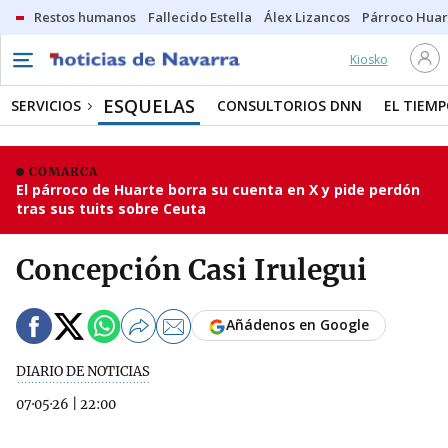
Restos humanos
Fallecido Estella
Álex Lizancos
Párroco Huar
Kiosko
ESQUELAS
SERVICIOS
CONSULTORIOS DNN
EL TIEM
COMARCA
El párroco de Huarte borra su cuenta en X y pide perdón
tras sus tuits sobre Ceuta
Concepción Casi Irulegui
Añádenos en Google
DIARIO DE NOTICIAS
07·05·26
|
22:00