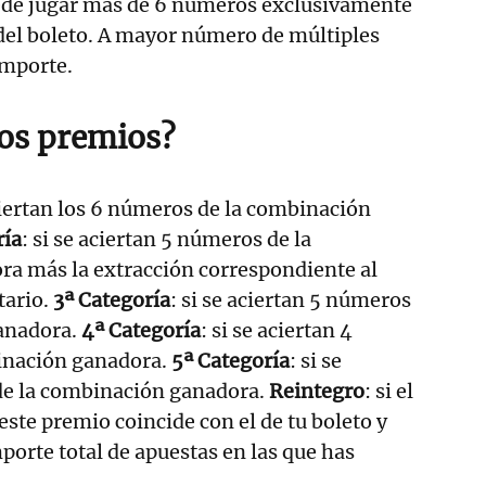
uede jugar más de 6 números exclusivamente
del boleto. A mayor número de múltiples
importe.
los premios?
ciertan los 6 números de la combinación
ría
: si se aciertan 5 números de la
a más la extracción correspondiente al
ario.
3ª Categoría
: si se aciertan 5 números
anadora.
4ª Categoría
: si se aciertan 4
inación ganadora.
5ª Categoría
: si se
de la combinación ganadora.
Reintegro
: si el
ste premio coincide con el de tu boleto y
porte total de apuestas en las que has