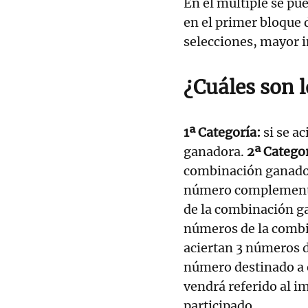
En el múltiple se p
en el primer bloque 
selecciones, mayor 
¿Cuáles son 
1ª Categoría:
si se a
ganadora.
2ª Catego
combinación ganador
número complement
de la combinación g
números de la comb
aciertan 3 números 
número destinado a e
vendrá referido al im
participado.