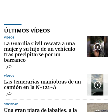
ÚLTIMOS VÍDEOS
VÍDEOS
La Guardia Civil rescata a una
mujer y su hijo de un vehículo
tras precipitarse por un
barranco
VÍDEOS
Las temerarias maniobras de un
camión en la N-121-A
SOCIEDAD
Una gran piara de jabalíes, a la