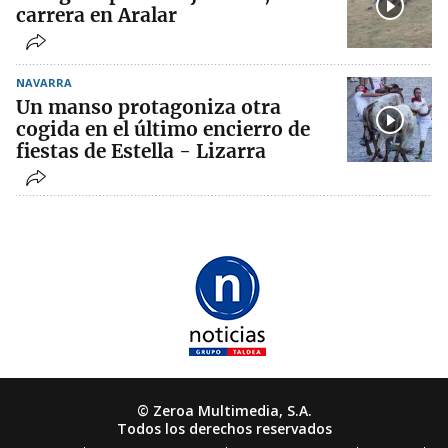
carrera en Aralar
NAVARRA
Un manso protagoniza otra
cogida en el último encierro de
fiestas de Estella - Lizarra
© Zeroa Multimedia, S.A.
Todos los derechos reservados