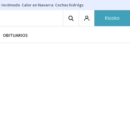
r incómodo
Calor en Navarra
Coches hidrógeno
Alerta en EE.UU.
Kiosko
OBITUARIOS