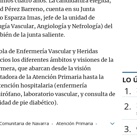
imos cuatro años. La candidatura elegida,
d Pérez Barreno, cuenta en su Junta
 Esparza Imas, jefe de la unidad de
gía Vascular, Angiología y Nefrología) del
én de la junta saliente.
ola de Enfermería Vascular y Heridas
cios los diferentes ámbitos y visiones de la
ermera, que abarcan desde la visión
itadora de la Atención Primaria hasta la
LO 
atención hospitalaria (enfermería
1
irófano, laboratorio vascular, y consulta de
idad de pie diabético).
2
 Comunitaria de Navarra
Atención Primaria
3
Hospital de Navarra