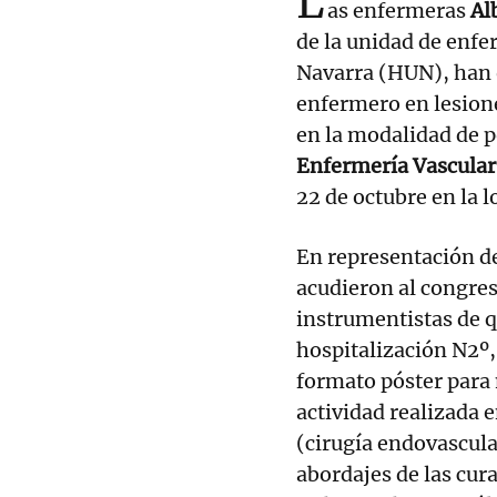
L
as enfermeras
Al
de la unidad de enfe
Navarra (HUN), han o
enfermero en lesion
en la modalidad de p
Enfermería Vascular
22 de octubre en la l
En representación de
acudieron al congres
instrumentistas de q
hospitalización N2º
formato póster para 
actividad realizada e
(cirugía endovascular
abordajes de las cur