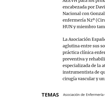
AEEVH para los próx
encabezada por Davi
Nacional con Gonzalo
enfermería N2º (Ciru
HUN y miembro tambi
La Asociación Españ
aglutina entre sus so
práctica clínica enf
preventiva y rehabil
especializada de la 
instrumentista de qu
cirugía vascular y un
TEMAS
Asociación de Enfermería
Enfermeras de Navarra