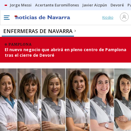
Jorge Messi
Acertante Euromillones
Javier Aizpún
Devoré
P
Kiosko
ENFERMERAS DE NAVARRA
PAMPLONA
El nuevo negocio que abrirá en pleno centro de Pamplona
tras el cierre de Devoré