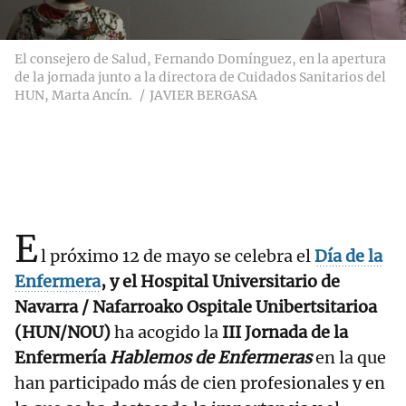
El consejero de Salud, Fernando Domínguez, en la apertura
de la jornada junto a la directora de Cuidados Sanitarios del
HUN, Marta Ancín.
JAVIER BERGASA
E
l próximo 12 de mayo se celebra el
Día de la
Enfermera
, y el Hospital Universitario de
Navarra / Nafarroako Ospitale Unibertsitarioa
(HUN/NOU)
ha acogido la
III Jornada de la
Enfermería
Hablemos de Enfermeras
en la que
han participado más de cien profesionales y en