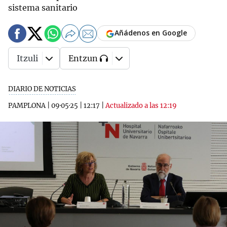
sistema sanitario
Añádenos en Google
Itzuli
Entzun
DIARIO DE NOTICIAS
PAMPLONA
|
09·05·25
|
12:17
|
Actualizado a las 12:19