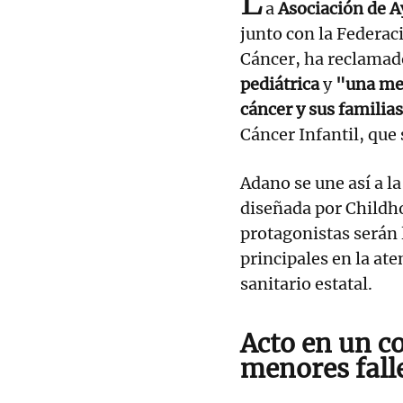
L
a
Asociación de A
junto con la Federac
Cáncer, ha reclamad
pediátrica
y
"una mej
cáncer y sus familias
Cáncer Infantil, que
Adano se une así a l
diseñada por Childh
protagonistas serán 
principales en la at
sanitario estatal.
Acto en un c
menores fall