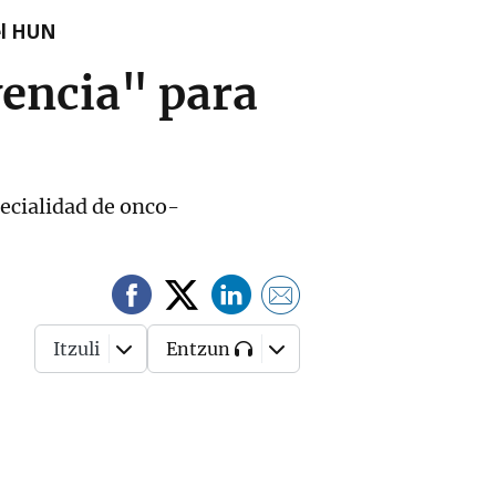
el HUN
encia" para
pecialidad de onco-
Itzuli
Entzun