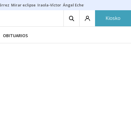
érrez
Mirar eclipse
Iraola-Víctor
Ángel Echeverría
Obituario Ángel
Kiosko
OBITUARIOS