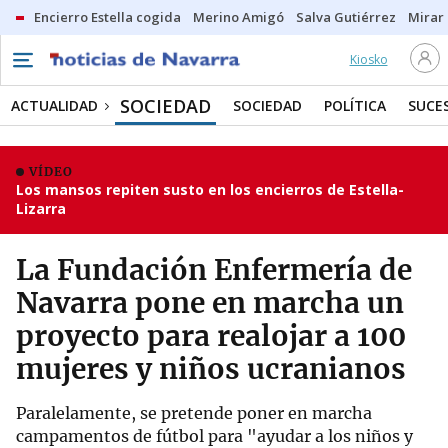
Encierro Estella cogida
Merino Amigó
Salva Gutiérrez
Mirar 
Kiosko
SOCIEDAD
ACTUALIDAD
SOCIEDAD
POLÍTICA
SUCE
VÍDEO
Los mansos repiten susto en los encierros de Estella-
Lizarra
La Fundación Enfermería de
Navarra pone en marcha un
proyecto para realojar a 100
mujeres y niños ucranianos
Paralelamente, se pretende poner en marcha
campamentos de fútbol para "ayudar a los niños y