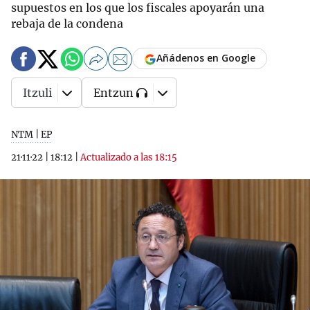
supuestos en los que los fiscales apoyarán una
rebaja de la condena
Añádenos en Google
Itzuli
Entzun
NTM | EP
21·11·22
|
18:12
|
Actualizado a las 18:15