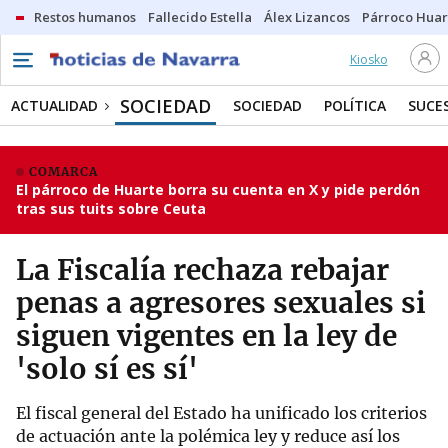
Restos humanos
Fallecido Estella
Álex Lizancos
Párroco Huar
Kiosko
SOCIEDAD
ACTUALIDAD
SOCIEDAD
POLÍTICA
SUCE
COMARCA
El párroco de Huarte borra su cuenta en X y pide perdón
tras sus tuits sobre Ceuta
La Fiscalía rechaza rebajar
penas a agresores sexuales si
siguen vigentes en la ley de
'solo sí es sí'
El fiscal general del Estado ha unificado los criterios
de actuación ante la polémica ley y reduce así los