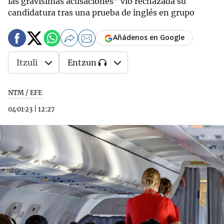
las gravísimas acusaciones" vio rechazada su
candidatura tras una prueba de inglés en grupo
Añádenos en Google
Itzuli
Entzun
NTM / EFE
04·01·23
|
12:27