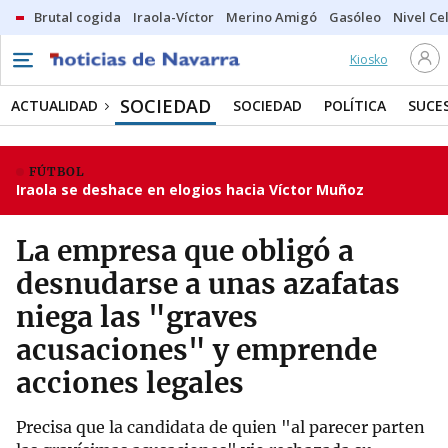
Brutal cogida
Iraola-Víctor
Merino Amigó
Gasóleo
Nivel Ce
Kiosko
SOCIEDAD
ACTUALIDAD
SOCIEDAD
POLÍTICA
SUCE
FÚTBOL
Iraola se deshace en elogios hacia Víctor Muñoz
La empresa que obligó a
desnudarse a unas azafatas
niega las "graves
acusaciones" y emprende
acciones legales
Precisa que la candidata de quien "al parecer parten