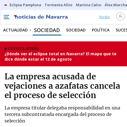
Eclipse Pamplona
Tormenta Alloz
Martina Calvo
Álex Marcha
Kiosko
SOCIEDAD
ACTUALIDAD
SOCIEDAD
POLÍTICA
SUCE
CUENTA ATRÁS
¿Dónde ver el eclipse total en Navarra? El mapa que te
dice dónde estar el 12 de agosto
La empresa acusada de
vejaciones a azafatas cancela
el proceso de selección
La empresa titular delegaba responsabilidad en una
tercera subcontratada encargada del proceso de
selección