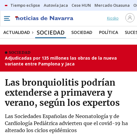
Tiempo eclipse
Autovía Jaca
Cese HUN
Mercado Osasuna
O
Kiosko
SOCIEDAD
ACTUALIDAD
SOCIEDAD
POLÍTICA
SUCE
SOCIEDAD
Adjudicadas por 135 millones las obras de la nueva
variante entre Pamplona y Jaca
Las bronquiolitis podrían
extenderse a primavera y
verano, según los expertos
Las Sociedades Españolas de Neonatología y de
Cardiología Pediátrica advierten que el covid-19 ha
alterado los ciclos epidémicos