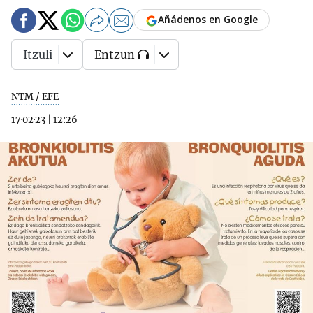
Añádenos en Google
Itzuli
Entzun
NTM / EFE
17·02·23
|
12:26