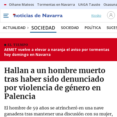
Oihane Mateos
Tormentas en Navarra
UAGA Tauste
Osasuna
Kiosko
SOCIEDAD
ACTUALIDAD
SOCIEDAD
POLÍTICA
SUCE
EL TIEMPO
AEMET vuelve a elevar a naranja el aviso por tormentas
hoy domingo en Navarra
Hallan a un hombre muerto
tras haber sido denunciado
por violencia de género en
Palencia
El hombre de 59 años se atrincheró en una nave
ganadera tras mantener una discusión con su mujer,