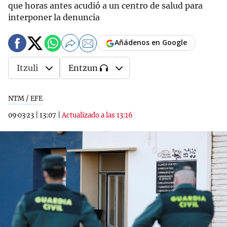
que horas antes acudió a un centro de salud para
interponer la denuncia
Añádenos en Google
Itzuli
Entzun
NTM / EFE
09·03·23
|
13:07
|
Actualizado a las 13:16