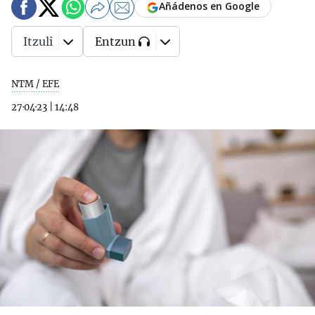
Añádenos en Google
Itzuli
Entzun
NTM / EFE
27·04·23
|
14:48