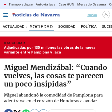
Tiempo eclipse
Autovía Jaca
Cese HUN
Mercado Osasuna
O
Kiosko
SOCIEDAD
ACTUALIDAD
SOCIEDAD
POLÍTICA
SUCE
SOCIEDAD
Adjudicadas por 135 millones las obras de la nueva
variante entre Pamplona y Jaca
Miguel Mendizábal: “Cuando
vuelves, las cosas te parecen
un poco insípidas”
Miguel abandonó la comodidad de Pamplona para
adentrarse en el corazón de Honduras a ayudar