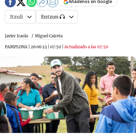
Añádenos en Google
Itzuli
Entzun
Javier Iraola
Miguel Caireta
PAMPLONA
|
26·06·23
|
07:50
|
Actualizado a las 07:50