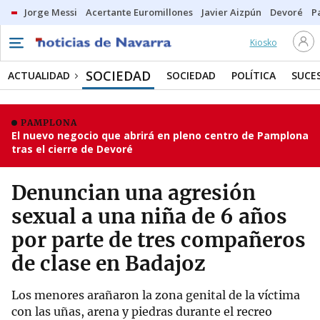
Jorge Messi
Acertante Euromillones
Javier Aizpún
Devoré
P
Kiosko
SOCIEDAD
ACTUALIDAD
SOCIEDAD
POLÍTICA
SUCE
PAMPLONA
El nuevo negocio que abrirá en pleno centro de Pamplona
tras el cierre de Devoré
Denuncian una agresión
sexual a una niña de 6 años
por parte de tres compañeros
de clase en Badajoz
Los menores arañaron la zona genital de la víctima
con las uñas, arena y piedras durante el recreo