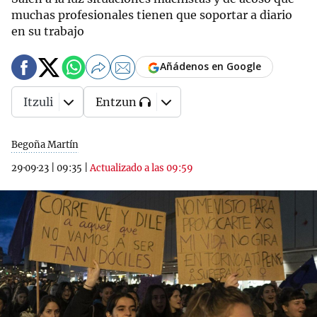
muchas profesionales tienen que soportar a diario
en su trabajo
Añádenos en Google
Itzuli
Entzun
Begoña Martín
29·09·23
|
09:35
|
Actualizado a las 09:59