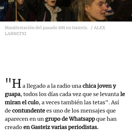
Manifestación del pasado 8M en Gasteiz.
ALEX
LARRETXI
"H
a llegado a la radio una
chica joven y
guapa
, todos los días cada vez que se levanta
le
miran el culo
, a veces también las tetas". Así
de
contundente
es uno de los mensajes que
aparecen en un
grupo de Whatsapp
que han
creado
en Gasteiz varias periodistas.