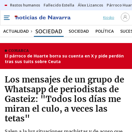
Restos humanos
Fallecido Estella
Álex Lizancos
Párroco Huar
Kiosko
SOCIEDAD
ACTUALIDAD
SOCIEDAD
POLÍTICA
SUCE
COMARCA
El párroco de Huarte borra su cuenta en X y pide perdón
tras sus tuits sobre Ceuta
Los mensajes de un grupo de
Whatsapp de periodistas de
Gasteiz: "Todos los días me
miran el culo, a veces las
tetas"
Salen a la luz situaciones machistas y de acoso que