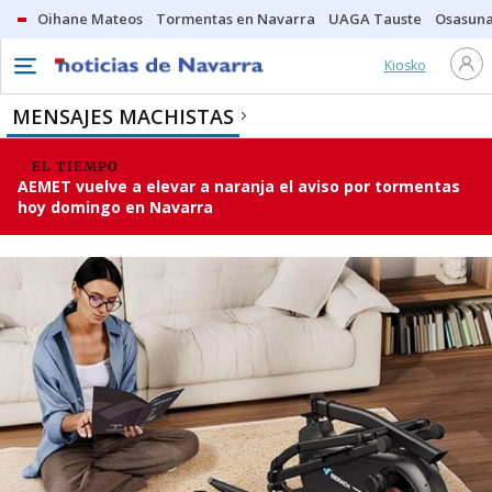
Oihane Mateos
Tormentas en Navarra
UAGA Tauste
Osasuna
Kiosko
MENSAJES MACHISTAS
EL TIEMPO
AEMET vuelve a elevar a naranja el aviso por tormentas
hoy domingo en Navarra