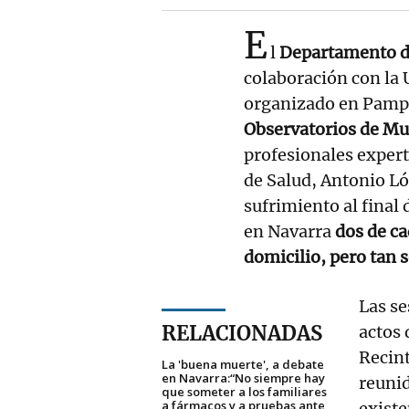
E
l
Departamento de
colaboración con la 
organizado en Pamp
Observatorios de Mu
profesionales experto
de Salud, Antonio Ló
sufrimiento al final 
en Navarra
dos de c
domicilio, pero tan 
Las se
RELACIONADAS
actos 
Recint
La 'buena muerte', a debate
en Navarra:“No siempre hay
reunid
que someter a los familiares
a fármacos y a pruebas ante
exist