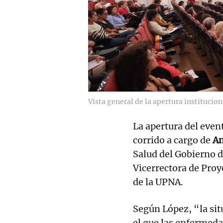
Vista general de la apertura institucion
La apertura del event
corrido a cargo de
An
Salud del Gobierno 
Vicerrectora de Proy
de la UPNA.
Según López, “la situ
el que las enfermeda