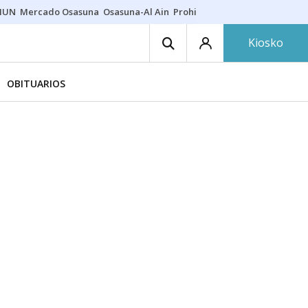
HUN
Mercado Osasuna
Osasuna-Al Ain
Prohibiciones eclipse
Derrama
Kiosko
OBITUARIOS