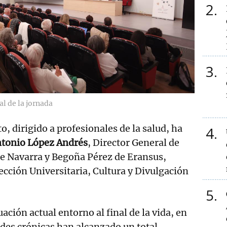
2
3
al de la jornada
o, dirigido a profesionales de la salud, ha
4
tonio López Andrés
, Director General de
de Navarra y Begoña Pérez de Eransus,
ección Universitaria, Cultura y Divulgación
5
ación actual entorno al final de la vida, en
des crónicas han alcanzado un total