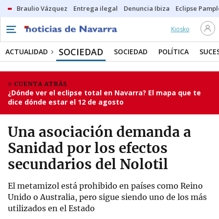
Braulio Vázquez
Entrega ilegal
Denuncia Ibiza
Eclipse Pamp
Kiosko
SOCIEDAD
ACTUALIDAD
SOCIEDAD
POLÍTICA
SUCE
CUENTA ATRÁS
¿Dónde ver el eclipse total en Navarra? El mapa que te
dice dónde estar el 12 de agosto
Una asociación demanda a
Sanidad por los efectos
secundarios del Nolotil
El metamizol está prohibido en países como Reino
Unido o Australia, pero sigue siendo uno de los más
utilizados en el Estado