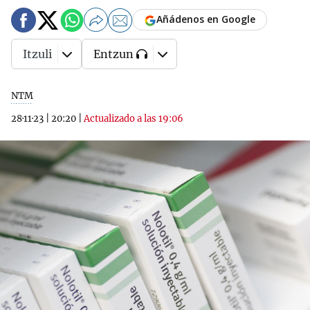
Añádenos en Google
Itzuli
Entzun
NTM
28·11·23
|
20:20
|
Actualizado a las 19:06