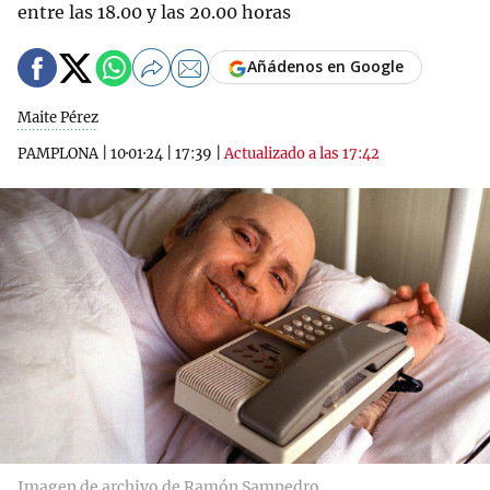
entre las 18.00 y las 20.00 horas
Añádenos en Google
Maite Pérez
PAMPLONA
|
10·01·24
|
17:39
|
Actualizado a las 17:42
Imagen de archivo de Ramón Sampedro.