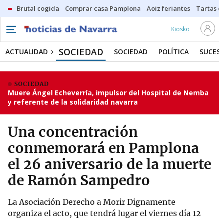
Brutal cogida
Comprar casa Pamplona
Aoiz feriantes
Tartas
Kiosko
SOCIEDAD
ACTUALIDAD
SOCIEDAD
POLÍTICA
SUCE
SOCIEDAD
Muere Ángel Echeverría, impulsor del Hospital de Nemba
y referente de la solidaridad navarra
Una concentración
conmemorará en Pamplona
el 26 aniversario de la muerte
de Ramón Sampedro
La Asociación Derecho a Morir Dignamente
organiza el acto, que tendrá lugar el viernes día 12