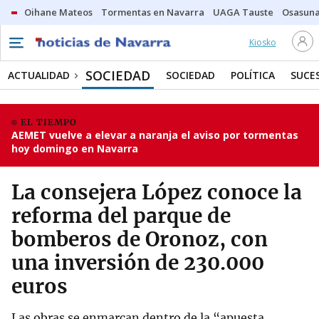
Oihane Mateos
Tormentas en Navarra
UAGA Tauste
Osasuna
Kiosko
SOCIEDAD
ACTUALIDAD
SOCIEDAD
POLÍTICA
SUCE
EL TIEMPO
AEMET vuelve a elevar a naranja el aviso por tormentas
hoy domingo en Navarra
La consejera López conoce la
reforma del parque de
bomberos de Oronoz, con
una inversión de 230.000
euros
Las obras se enmarcan dentro de la “apuesta