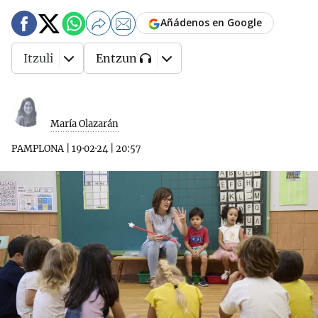
Añádenos en Google
Itzuli
Entzun
María Olazarán
PAMPLONA
|
19·02·24
|
20:57