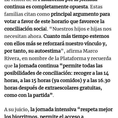
continua es completamente opuesta
. Estas
familias citan como
principal argumento para
votar a favor de este horario que favorece la
conciliación socia
l. “Nuestros hijos e hijas nos
necesitan ahora.
Cuanto más tiempo estemos
con ellos más se reforzará nuestro vínculo y,
por tanto, su autoestima
”, afirma Marco
Rivera, en nombre de la Plataforma y recuerda
que
la jornada continua “permite todas las
posibilidades de conciliación: recoger a las 14
horas, a las 15 horas (ya comidos) y a las 16.30
horas después de extraescolares gratuitas,
como con la partida”
.
A su juicio,
la jornada intensiva “respeta mejor
los biorritmos, permite el acceso a