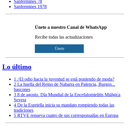
Sanfermines 78
Sanfermines 1978
Únete a nuestro Canal de WhatsApp
Recibe todas las actualizaciones
Únete
Lo último
1
¿El odio hacia la juventud se está poniendo de moda?
2
La huella del Reino de Nabarra en Palencia, Burgos...
bascones
3
8 de agosto. Día Mundial de la Encefalomielitis Miálgica
Severa
4
De la Espriella inicia su mandato rompiendo todas las
tradiciones
5
RTVE renueva cuatro de sus corresponsalías en Europa