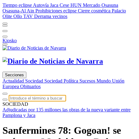
Tiempo eclipse
Autovía Jaca
Cese HUN
Mercado Osasuna
Osasuna-Al Ain
Prohibiciones eclipse
Cierre cosmética
Palacio
Olite
Ollo TAV
Derrama vecinos
Kiosko
Secciones
Actualidad
Sociedad
Sociedad
Política
Sucesos
Mundo
Unión
Europea
Obituarios
SOCIEDAD
Adjudicadas por 135 millones las obras de la nueva variante entre
Pamplona y Jaca
Sanfermines 78: Gogoan! se