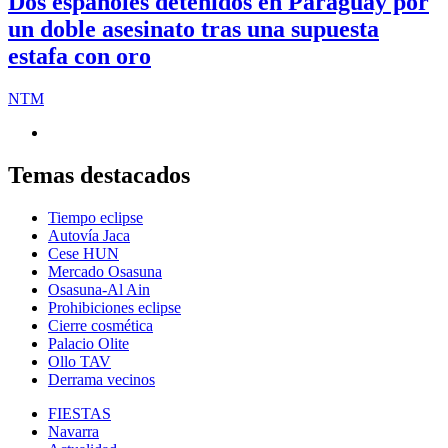
Dos españoles detenidos en Paraguay por
un doble asesinato tras una supuesta
estafa con oro
NTM
Temas destacados
Tiempo eclipse
Autovía Jaca
Cese HUN
Mercado Osasuna
Osasuna-Al Ain
Prohibiciones eclipse
Cierre cosmética
Palacio Olite
Ollo TAV
Derrama vecinos
FIESTAS
Navarra