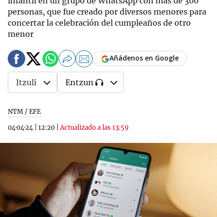
infantil en un grupo de WhatsApp con más de 300
personas, que fue creado por diversos menores para
concertar la celebración del cumpleaños de otro
menor
Añádenos en Google
Itzuli
Entzun
NTM / EFE
04·04·24
|
12:20
|
Actualizado a las 13:59