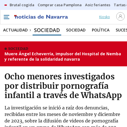
Brutal cogida
Comprar casa Pamplona
Aoiz feriantes
Tartas
Kiosko
SOCIEDAD
ACTUALIDAD
SOCIEDAD
POLÍTICA
SUCE
SOCIEDAD
Muere Ángel Echeverría, impulsor del Hospital de Nemba
y referente de la solidaridad navarra
Ocho menores investigados
por distribuir pornografía
infantil a través de WhatsApp
La investigación se inició a raíz dos denuncias,
recibidas entre los meses de noviembre y diciembre
de 2023, sobre la difusión de videos de pornografía