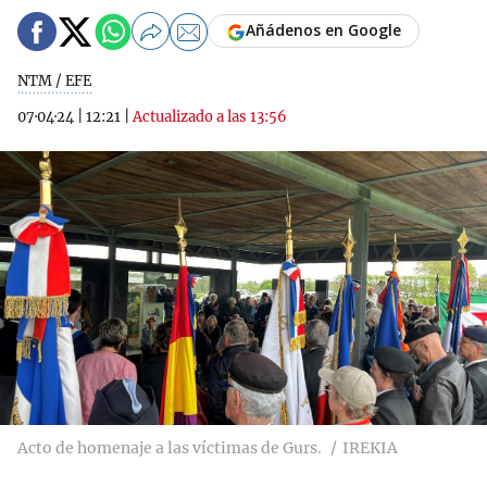
Añádenos en Google
NTM / EFE
07·04·24
|
12:21
|
Actualizado a las 13:56
Acto de homenaje a las víctimas de Gurs.
IREKIA