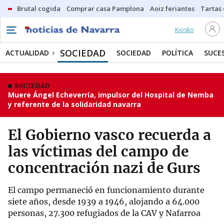
Brutal cogida
Comprar casa Pamplona
Aoiz feriantes
Tartas
Kiosko
SOCIEDAD
ACTUALIDAD
SOCIEDAD
POLÍTICA
SUCE
SOCIEDAD
Muere Ángel Echeverría, impulsor del Hospital de Nemba
y referente de la solidaridad navarra
El Gobierno vasco recuerda a
las víctimas del campo de
concentración nazi de Gurs
El campo permaneció en funcionamiento durante
siete años, desde 1939 a 1946, alojando a 64.000
personas, 27.300 refugiados de la CAV y Nafarroa