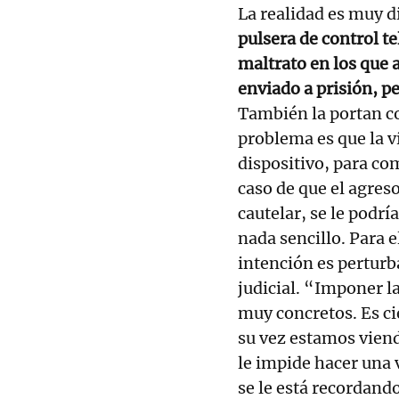
La realidad es muy d
pulsera de control t
maltrato en los que a
enviado a prisión, pe
También la portan c
problema es que la v
dispositivo, para co
caso de que el agre
cautelar, se le podr
nada sencillo. Para e
intención es perturb
judicial. “Imponer l
muy concretos. Es ci
su vez estamos viend
le impide hacer una 
se le está recordand