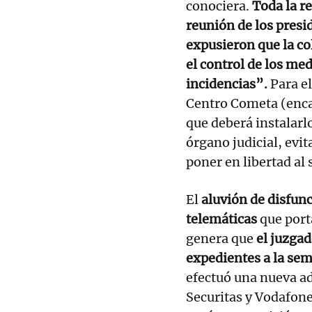
conociera.
Toda la re
reunión de los presi
expusieron que la co
el control de los me
incidencias”.
Para el
Centro Cometa (enca
que deberá instalarl
órgano judicial, evi
poner en libertad al 
El
aluvión de disfun
telemáticas
que por
genera que
el juzgad
expedientes a la se
efectuó una nueva ad
Securitas y Vodafon