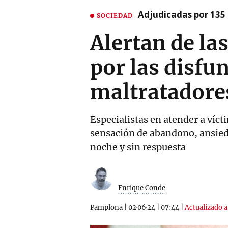
Adjudicadas por 135 
SOCIEDAD
Alertan de la
por las disfu
maltratadore
Especialistas en atender a víc
sensación de abandono, ansiedad
noche y sin respuesta
Enrique Conde
Pamplona
|
02·06·24
|
07:44
|
Actualizado a