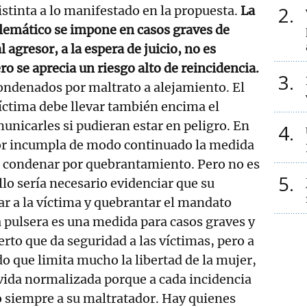
2
istinta a lo manifestado en la propuesta.
La
elemático se impone en casos graves de
l agresor, a la espera de juicio, no es
ro se aprecia un riesgo alto de reincidencia.
3
ondenados por maltrato a alejamiento. El
íctima debe llevar también encima el
municarles si pudieran estar en peligro. En
4
sor incumpla de modo continuado la medida
ía condenar por quebrantamiento. Pero no es
5
llo sería necesario evidenciar que su
ar a la víctima y quebrantar el mandato
a pulsera es una medida para casos graves y
erto que da seguridad a las víctimas, pero a
o que limita mucho la libertad de la mujer,
vida normalizada porque a cada incidencia
o siempre a su maltratador. Hay quienes