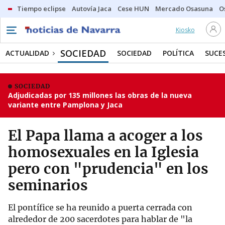
Tiempo eclipse
Autovía Jaca
Cese HUN
Mercado Osasuna
O
Kiosko
SOCIEDAD
ACTUALIDAD
SOCIEDAD
POLÍTICA
SUCE
SOCIEDAD
Adjudicadas por 135 millones las obras de la nueva
variante entre Pamplona y Jaca
El Papa llama a acoger a los
homosexuales en la Iglesia
pero con "prudencia" en los
seminarios
El pontífice se ha reunido a puerta cerrada con
alrededor de 200 sacerdotes para hablar de "la