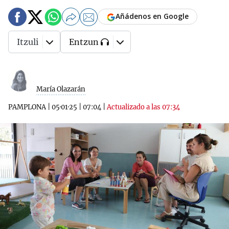
Añádenos en Google
Itzuli
Entzun
María Olazarán
PAMPLONA
|
05·01·25
|
07:04
|
Actualizado a las 07:34