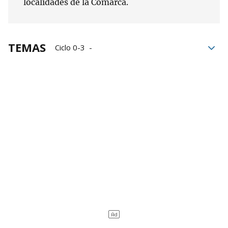
localidades de la Comarca.
TEMAS
Ciclo 0-3
Informe del Sistema Educativo de Navarra
menores
Población