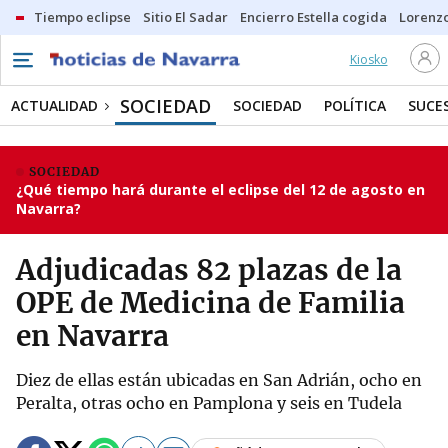
Tiempo eclipse
Sitio El Sadar
Encierro Estella cogida
Lorenzo
Kiosko
SOCIEDAD
ACTUALIDAD
SOCIEDAD
POLÍTICA
SUCE
SOCIEDAD
¿Qué tiempo hará durante el eclipse del 12 de agosto en
Navarra?
Adjudicadas 82 plazas de la
OPE de Medicina de Familia
en Navarra
Diez de ellas están ubicadas en San Adrián, ocho en
Peralta, otras ocho en Pamplona y seis en Tudela