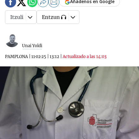
Añádenos en Google
Itzuli
Entzun
Unai Yoldi
PAMPLONA
|
11·02·25
|
13:12
|
Actualizado a las 14:03