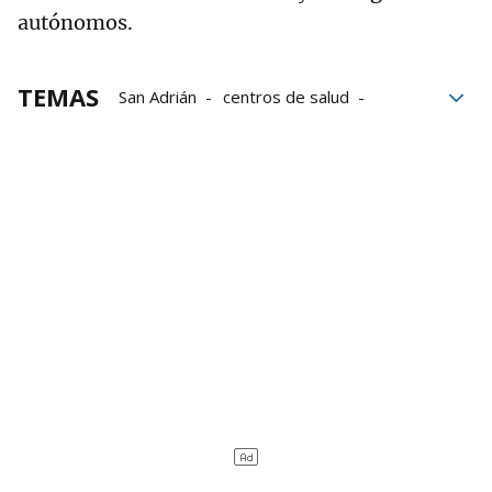
autónomos.
TEMAS
San Adrián
centros de salud
San Jorge
Navarra
Grupo Noticias
Contratación temporal
Boletín Oficial de Navarra