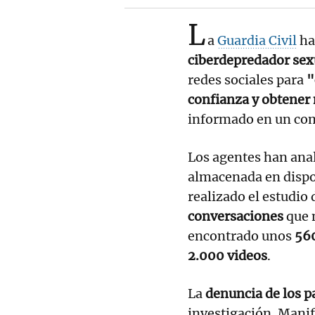
L
a
Guardia Civil
ha
ciberdepredador sex
redes sociales para
"
confianza y obtener 
informado en un co
Los agentes han ana
almacenada en dispos
realizado el estudio
conversaciones
que m
encontrado unos
560
2.000 videos
.
La
denuncia de los p
investigación. Manif