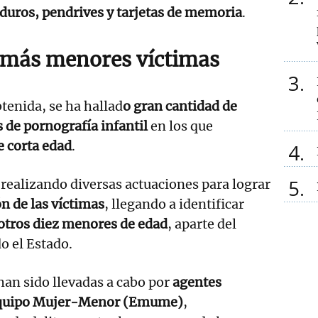
duros, pendrives y tarjetas de memoria
.
 más menores víctimas
3
tenida, se ha hallad
o gran cantidad de
 de pornografía infantil
en los que
 corta edad
.
4
5
á realizando diversas actuaciones para lograr
ón de las víctimas
, llegando a identificar
otros diez menores de edad
, aparte del
o el Estado.
han sido llevadas a cabo por
agentes
 equipo Mujer-Menor (Emume)
,