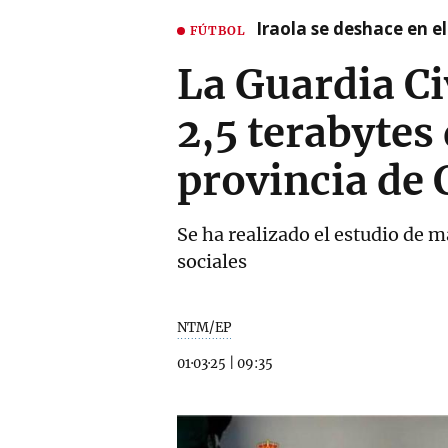
Iraola se deshace en e
FÚTBOL
La Guardia Ci
2,5 terabytes 
provincia de 
Se ha realizado el estudio de
sociales
NTM/EP
01·03·25
|
09:35