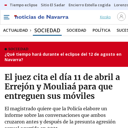
Tiempo eclipse
Sitio El Sadar
Encierro Estella cogida
Lorenzo
Kiosko
SOCIEDAD
ACTUALIDAD
SOCIEDAD
POLÍTICA
SUCE
SOCIEDAD
¿Qué tiempo hará durante el eclipse del 12 de agosto en
Navarra?
El juez cita el día 11 de abril a
Errejón y Mouliaá para que
entreguen sus móviles
El magistrado quiere que la Policía elabore un
informe sobre las conversaciones que ambos
cruzaron antes y después de la presunta agresión