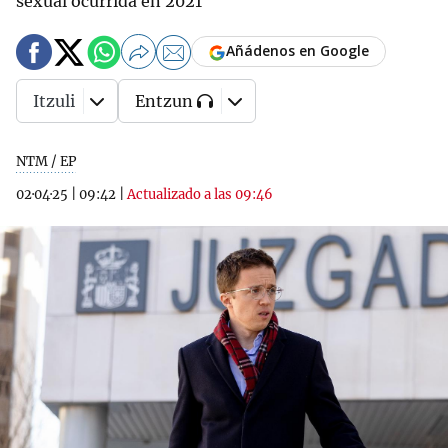
sexual ocurrida en 2021
Añádenos en Google
Itzuli
Entzun
NTM / EP
02·04·25
|
09:42
|
Actualizado a las 09:46