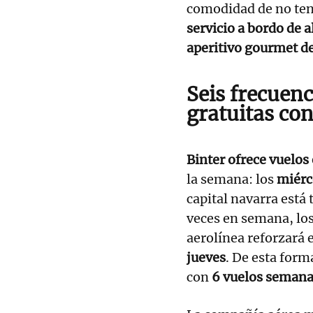
comodidad de no te
servicio a bordo de 
aperitivo gourmet de
Seis frecuen
gratuitas
con
Binter ofrece vuelo
la semana: los
miérc
capital navarra est
veces en semana, lo
aerolínea reforzará e
jueves
. De esta form
con
6 vuelos semana