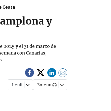
re Ceuta
Pamplona y
de 2025 y el 31 de marzo de
n semana con Canarias,
s
Itzuli
Entzun