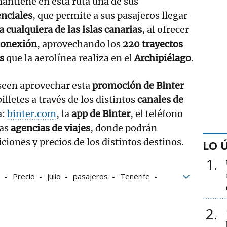
antiene en esta ruta una de sus
enciales
, que permite a sus pasajeros llegar
 cualquiera de las islas canarias
, al ofrecer
 conexión
, aprovechando los
220 trayectos
s
que la aerolínea realiza en el
Archipiélago
.
seen aprovechar esta
promoción de Binter
illetes a través de los distintos
canales de
a:
binter.com
, la
app de Binter
, el teléfono
las
agencias de viajes
, donde podrán
ciones y precios de los distintos destinos.
LO 
1
s
Precio
julio
pasajeros
Tenerife
anarias
Gran Canaria
turismo
2