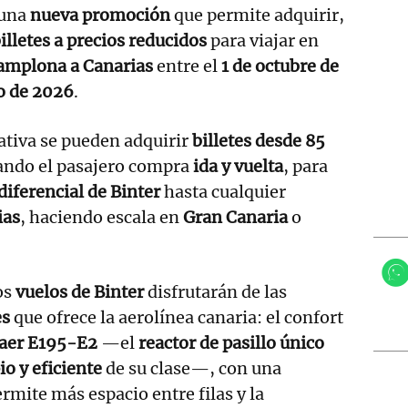
 una
nueva promoción
que permite adquirir,
illetes a precios reducidos
para viajar en
amplona a Canarias
entre el
1 de octubre de
o de 2026
.
iativa se pueden adquirir
billetes desde 85
uando el pasajero compra
ida y vuelta
, para
diferencial de Binter
hasta cualquier
ias
, haciendo escala en
Gran Canaria
o
os
vuelos de Binter
disfrutarán de las
es
que ofrece la aerolínea canaria: el confort
aer E195-E2
—el
reactor de pasillo único
o y eficiente
de su clase—, con una
rmite más espacio entre filas y la