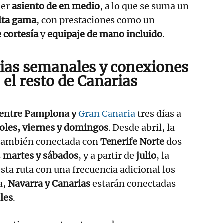
ner
asiento de en medio
, a lo que se suma un
alta gama
, con prestaciones como un
 cortesía
y
equipaje de mano incluido
.
cias semanales
y
conexiones
 el resto de
Canarias
s entre Pamplona y
Gran Canaria
tres días a
oles, viernes y domingos
. Desde abril, la
á también conectada con
Tenerife Norte
dos
s
martes y sábados
, y a partir de
julio
, la
sta ruta con una frecuencia adicional los
a,
Navarra y Canarias
estarán conectadas
les
.