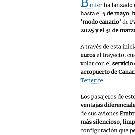
B
inter
ha lanzado
hasta el
5 de mayo
,
b
‘modo canario’
de
P
2025 y el 31 de marz
A través de esta inic
euros
el trayecto, c
volar con el
servicio 
aeropuerto de Canar
Tenerife
.
Los pasajeros de est
ventajas diferencial
de sus aviones
Embr
más silencioso, limpi
configuración que pe