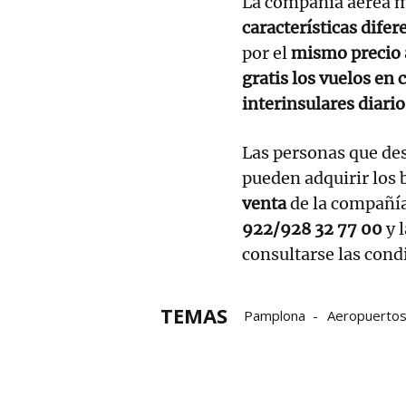
La compañía aérea m
características difer
por el
mismo precio a
gratis los vuelos en
interinsulares diario
Las personas que de
pueden adquirir los b
venta
de la compañí
922/928 32 77 00
y 
consultarse las condi
TEMAS
Pamplona
Aeropuerto
Islas Canarias
Binter C