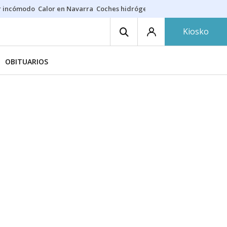
r incómodo
Calor en Navarra
Coches hidrógeno
Alerta en EE.UU.
Kiosko
OBITUARIOS