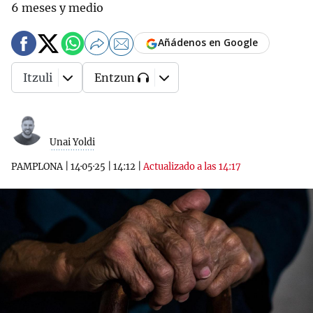
6 meses y medio
Añádenos en Google
Itzuli
Entzun
Unai Yoldi
PAMPLONA
|
14·05·25
|
14:12
|
Actualizado a las 14:17