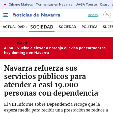
Oihane Mateos
Tormentas en Navarra
UAGA Tauste
Osasuna
Kiosko
SOCIEDAD
ACTUALIDAD
SOCIEDAD
POLÍTICA
SUCE
EL TIEMPO
AEMET vuelve a elevar a naranja el aviso por tormentas
hoy domingo en Navarra
Navarra refuerza sus
servicios públicos para
atender a casi 19.000
personas con dependencia
El VIII Informe sobre Dependencia recoge que la
espera media para recibir una prestación se reduce a