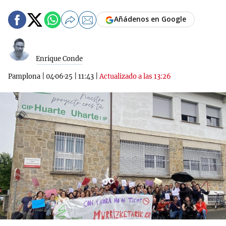
Añádenos en Google
Enrique Conde
Pamplona
|
04·06·25
|
11:43
|
Actualizado a las 13:26