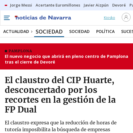
Jorge Messi
Acertante Euromillones
Javier Aizpún
Devoré
P
Kiosko
SOCIEDAD
ACTUALIDAD
SOCIEDAD
POLÍTICA
SUCE
PAMPLONA
El nuevo negocio que abrirá en pleno centro de Pamplona
tras el cierre de Devoré
El claustro del CIP Huarte,
desconcertado por los
recortes en la gestión de la
FP Dual
El claustro expresa que la reducción de horas de
tutoría imposibilita la búsqueda de empresas