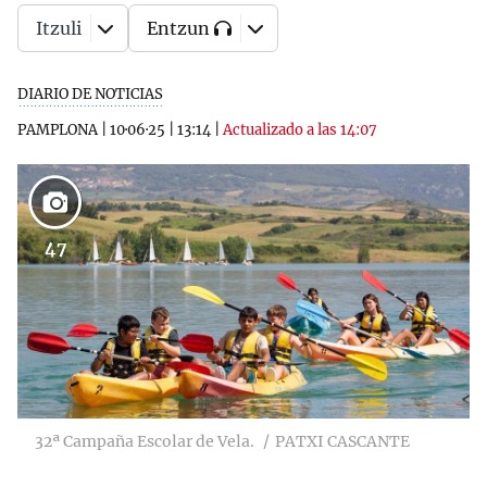
Itzuli
Entzun
DIARIO DE NOTICIAS
PAMPLONA
|
10·06·25
|
13:14
|
Actualizado a las 14:07
47
32ª Campaña Escolar de Vela.
PATXI CASCANTE