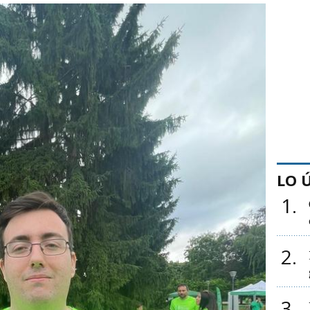
LO 
1
2
3