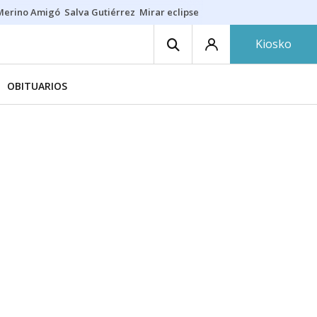
Merino Amigó
Salva Gutiérrez
Mirar eclipse
Iraola-Víctor
Ángel Eche
Kiosko
OBITUARIOS