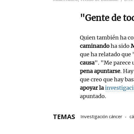
"Gente de to
Quien también ha c
caminando
ha sido
M
que ha relatado que "
causa
". "Me parece 
pena apuntarse
. Ha
que creo que hay bas
apoyar la
investigac
apuntado.
TEMAS
Investigación cáncer
cá
La investigación