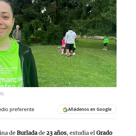
N.
dio preferente
Añádenos en Google
cina de
Burlada
de
23 años
, estudia el
Grado