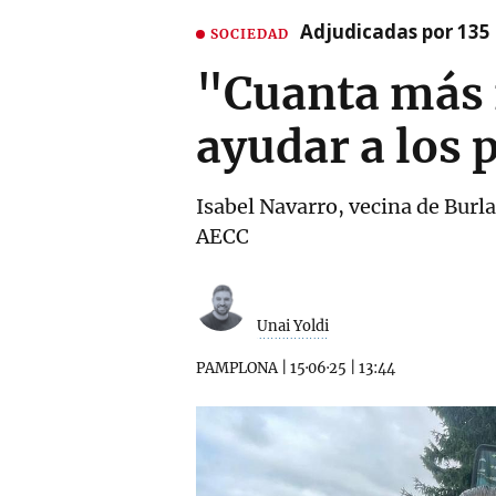
Adjudicadas por 135 
SOCIEDAD
"Cuanta más 
ayudar a los 
Isabel Navarro, vecina de Burla
AECC
Unai Yoldi
PAMPLONA
|
15·06·25
|
13:44