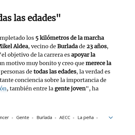
das las edades"
ompletado los
5 kilómetros de la marcha
ikel Aldea
, vecino de
Burlada
de
23 años
,
el objetivo de la carrera es
apoyar la
un motivo muy bonito y creo que
merece la
y personas de
todas las edades
, la verdad es
tante conciencia sobre la importancia de
ión
, también entre la
gente joven
", ha
ncer
Gente
Burlada
AECC
La peña