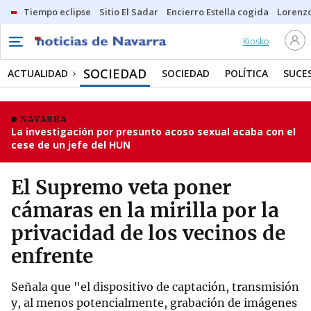
Tiempo eclipse
Sitio El Sadar
Encierro Estella cogida
Lorenzo
Kiosko
SOCIEDAD
ACTUALIDAD
SOCIEDAD
POLÍTICA
SUCE
NAVARRA
La investigación por presunto acoso sexual acaba con el
cese de un jefe del HUN
El Supremo veta poner
cámaras en la mirilla por la
privacidad de los vecinos de
enfrente
Señala que "el dispositivo de captación, transmisión
y, al menos potencialmente, grabación de imágenes