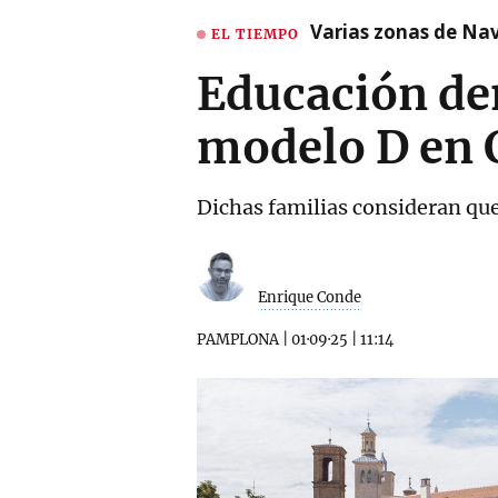
Varias zonas de Nav
EL TIEMPO
Educación den
modelo D en C
Dichas familias consideran que
Enrique Conde
PAMPLONA
|
01·09·25
|
11:14