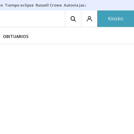
in
Tiempo eclipse
Russell Crowe
Autovía Jaca
Ronald Araújo
Prohibic
Kiosko
OBITUARIOS