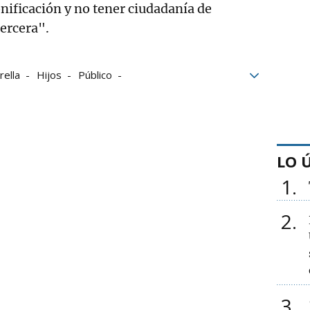
onificación y no tener ciudadanía de
ercera".
rella
Hijos
Público
ión
Gobierno de Navarra
LO 
1
2
3