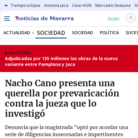
Tiempo eclipse
Autovía Jaca
Cese HUN
Mercado Osasuna
O
Kiosko
SOCIEDAD
ACTUALIDAD
SOCIEDAD
POLÍTICA
SUCE
SOCIEDAD
Adjudicadas por 135 millones las obras de la nueva
variante entre Pamplona y Jaca
Nacho Cano presenta una
querella por prevaricación
contra la jueza que lo
investigó
Denuncia que la magistrada "optó por acordar una
serie de diligencias innecesarias e impertinentes